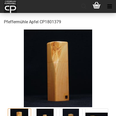
Pfef­fer­müh­le Apfel CP1801379