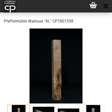
Pfef­fer­müh­le Wal­nuss "XL" CP1801538