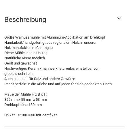
Beschreibung
Große Walnussmühle mit Aluminium-Applikation am Drehkopf
Handarbeit/handgefertigt aus regionalem Holz in unserer
Holzmanufaktur im Chiemgau
Diese Mühle ist ein Unikat
Natürliche Risse möglich
Geölt und gewachst
Hochwertiges Keramikmahlwerk, stufenlos einstellbar von
grob bis sehr fein.
Auch geeignet für Salz und andere Gewürze
Passt perfekt in die Küche und auf jeden festlich gedeckten Tisch
Maße der Mühle H x B x T:
395 mm x 55 mm x 53 mm
Drehkopfhöhe 130 mm
Unikat: CP1801538 mit Zertifikat