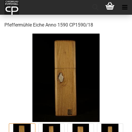
Pfef­fer­müh­le Eiche Anno 1590 CP1590/18