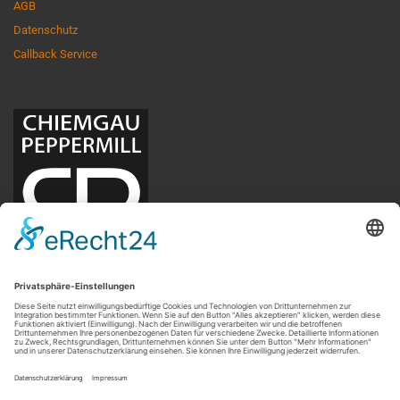
AGB
Datenschutz
Callback Service
Peter Niedermeier
Chiemgau Peppermill
Angerweg 12
83218 Halfing
Deutschland
USt-ID gem. §27a UStG: DE284705599