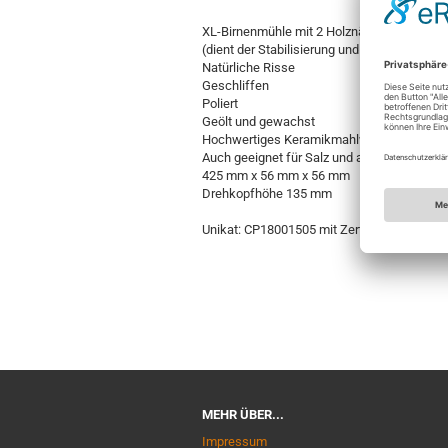
XL-Birnenmühle mit 2 Holznägeln
(dient der Stabilisierung und verhindert ein
Natürliche Risse
Geschliffen
Poliert
Geölt und gewachst
Hochwertiges Keramikmahlwerk
Auch geeignet für Salz und andere Gewürze
425 mm x 56 mm x 56 mm
Drehkopfhöhe 135 mm
Unikat: CP18001505 mit Zertifikat
MEHR ÜBER...
Impressum