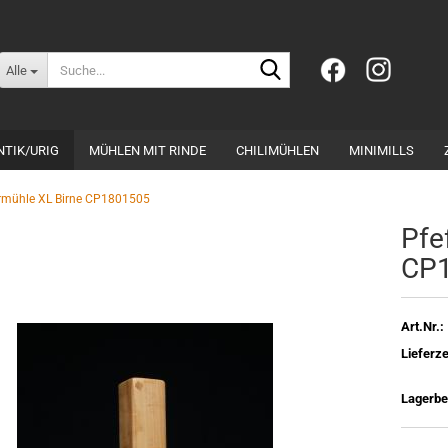
Suche...
Alle
NTIK/URIG
MÜHLEN MIT RINDE
CHILIMÜHLEN
MINIMILLS
ermühle XL Birne CP1801505
Pfef
CP
Art.Nr.:
Lieferze
Lagerbe