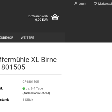
Login
Merkzettel
Ihr Warenkorb
0,00 EUR
ZUBEHÖR
WEITERE
­fer­müh­le XL Birne
1801505
CP1801505
it:
ca. 3-4 Tage
(Ausland abweichend)
stand:
1
Stück