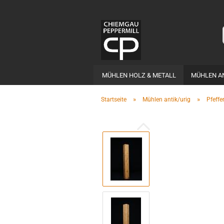
MÜHLEN HOLZ & METALL
MÜHLEN A
»
»
Startseite
Mühlen antik/urig
Pfeff