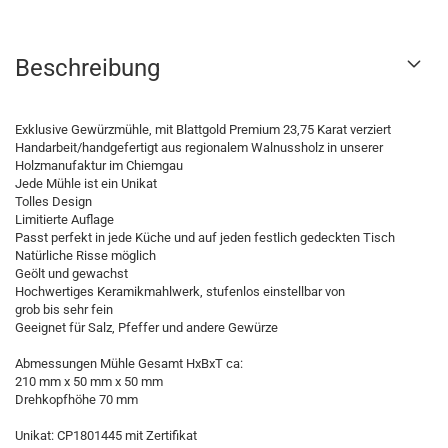
Beschreibung
Exklusive Gewürzmühle, mit Blattgold Premium 23,75 Karat verziert
Handarbeit/handgefertigt aus regionalem Walnussholz in unserer
Holzmanufaktur im Chiemgau
Jede Mühle ist ein Unikat
Tolles Design
Limitierte Auflage
Passt perfekt in jede Küche und auf jeden festlich gedeckten Tisch
Natürliche Risse möglich
Geölt und gewachst
Hochwertiges Keramikmahlwerk, stufenlos einstellbar von
grob bis sehr fein
Geeignet für Salz, Pfeffer und andere Gewürze
Abmessungen Mühle Gesamt HxBxT ca:
210 mm x 50 mm x 50 mm
Drehkopfhöhe 70 mm
Unikat: CP1801445 mit Zertifikat