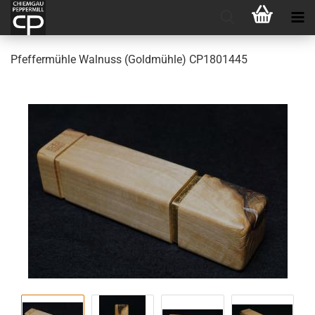
Pfef­fer­müh­le Wal­nuss (Gold­müh­le) CP1801445