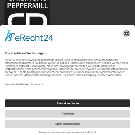
Peter Niedermeier
Chiemgau Peppermill
Angerweg 12
83218 Halfing
Deutschland
USt-ID gem. §27a UStG: DE284705599
Vertrag widerrufen
Webshop erstellen
mit Gambio.de © 2026