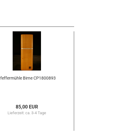
fef­fer­müh­le Birne CP1800893
85,00 EUR
Lieferzeit:
ca. 3-4 Tage