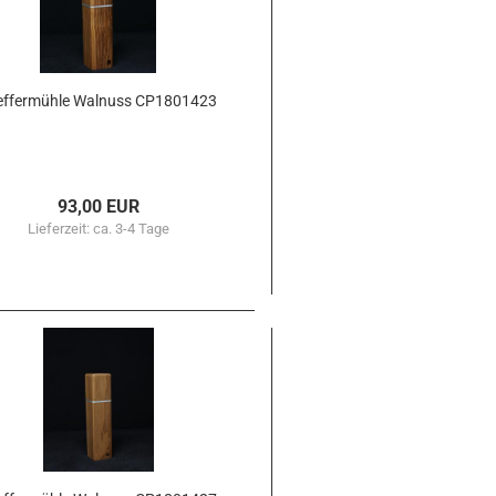
ef­fer­müh­le Wal­nuss CP1801423
93,00 EUR
Lieferzeit:
ca. 3-4 Tage