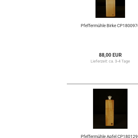
Pfef­fer­müh­le Birke CP180097
88,00 EUR
Lieferzeit:
ca. 3-4 Tage
Pfef­fer­müh­le Apfel CP18012