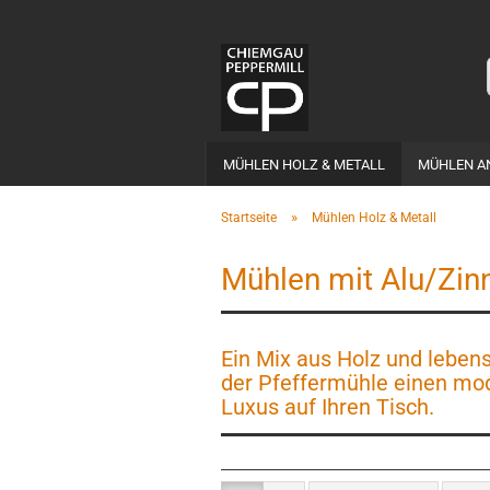
MÜHLEN HOLZ & METALL
MÜHLEN A
»
Startseite
Mühlen Holz & Metall
Mühlen mit Alu/Zin
Ein Mix aus Holz und leben
der Pfeffermühle einen mod
Luxus auf Ihren Tisch.