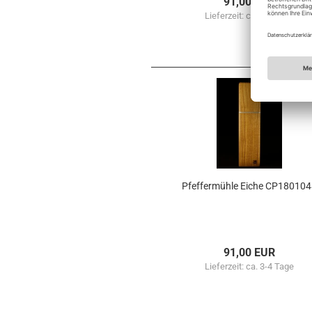
91,00 EUR
Lieferzeit:
ca. 3-4 Tage
Pfef­fer­müh­le Eiche CP18010
91,00 EUR
Lieferzeit:
ca. 3-4 Tage