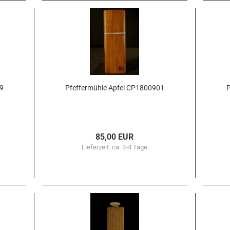
99
Pfef­fer­müh­le Apfel CP1800901
P
85,00 EUR
Lieferzeit:
ca. 3-4 Tage