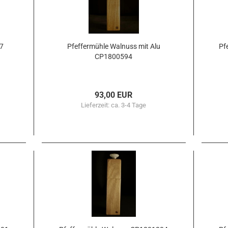
07
Pfef­fer­müh­le Wal­nuss mit Alu
Pf
CP1800594
93,00 EUR
Lieferzeit:
ca. 3-4 Tage