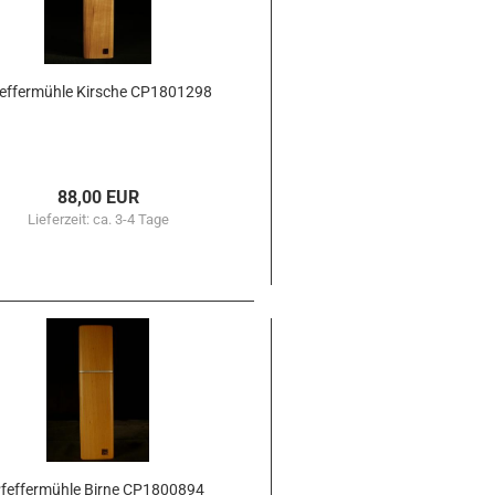
ef­fer­müh­le Kir­sche CP1801298
88,00 EUR
Lieferzeit:
ca. 3-4 Tage
fef­fer­müh­le Birne CP1800894