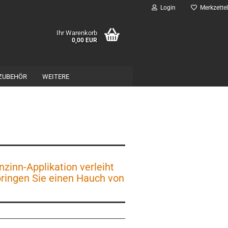
Login
Merkzettel
Ihr Warenkorb
0,00 EUR
ZUBEHÖR
WEITERE
zinn-Applikation verleiht
bringen Sie einen Hauch von