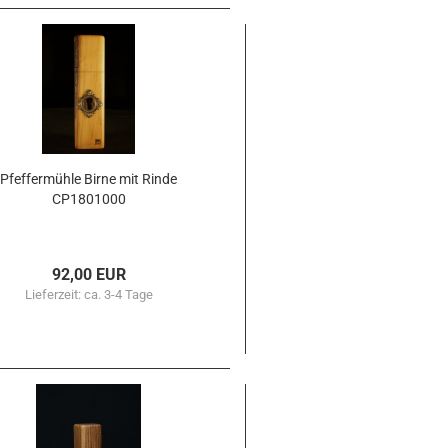
Pfef­fer­müh­le Birne mit Rinde
CP1801000
92,00 EUR
Lieferzeit:
ca. 3-4 Tage