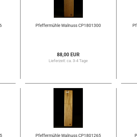
6
Pfef­fer­müh­le Wal­nuss CP1801300
Pf
88,00 EUR
Lieferzeit:
ca. 3-4 Tage
95
Pfef­fer­müh­le Wal­nuss CP1801265
P