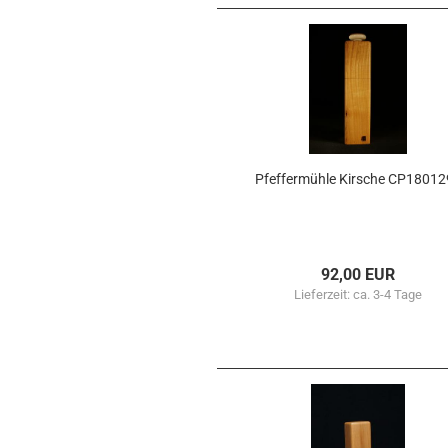
Pfef­fer­müh­le Kir­sche CP1801
92,00 EUR
Lieferzeit:
ca. 3-4 Tage