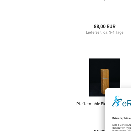
88,00 EUR
Lieferzeit:
ca. 3-4 Tage
Pfef­fer­müh­le Eiche CP18014