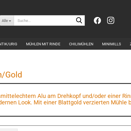
Suche...
Alle
NTIK/URIG
MÜHLEN MIT RINDE
CHILIMÜHLEN
MINIMILLS
n/Gold
smittelechtem Alu am Drehkopf und/oder einer Rinn
ernen Look. Mit einer Blattgold verzierten Mühle 