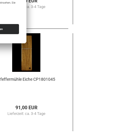
91,00 EUR
Lieferzeit:
ca. 3-4 Tage
fef­fer­müh­le Eiche CP1801045
91,00 EUR
Lieferzeit:
ca. 3-4 Tage