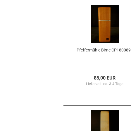
Pfef­fer­müh­le Birne CP18008
85,00 EUR
Lieferzeit:
ca. 3-4 Tage