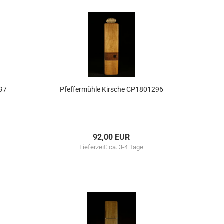
297
Pfef­fer­müh­le Kir­sche CP1801296
92,00 EUR
Lieferzeit:
ca. 3-4 Tage