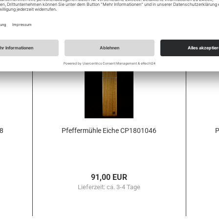
91,00 EUR
Lieferzeit:
ca. 3-4 Tage
48
Pfef­fer­müh­le Eiche CP1801046
P
91,00 EUR
Lieferzeit:
ca. 3-4 Tage