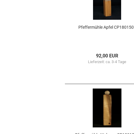
Pfef­fer­müh­le Apfel CP18015
92,00 EUR
Lieferzeit:
ca. 3-4 Tage