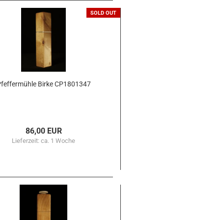
SOLD OUT
fef­fer­müh­le Birke CP1801347
86,00 EUR
Lieferzeit:
ca. 1 Woche