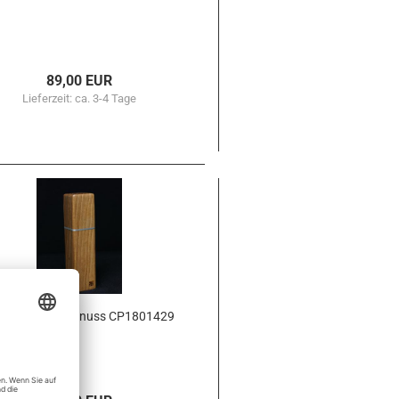
89,00 EUR
Lieferzeit:
ca. 3-4 Tage
ef­fer­müh­le Wal­nuss CP1801429