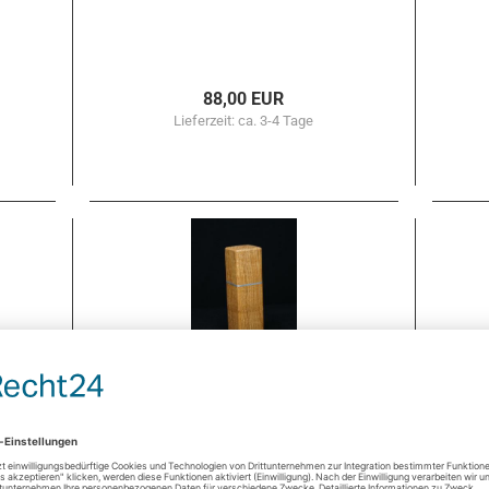
88,00 EUR
Lieferzeit:
ca. 3-4 Tage
07
Pfef­fer­müh­le Eiche CP1801408
Pf